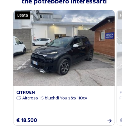
che potrebbero interessarti
Usata
For
CITROEN
FO
C3 Aircross 1.5 bluehdi You s&s 110cv
Fies
€ 18.500
€ 1