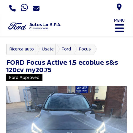
MENU
Autostar S.P.A.
Concessionaria
Ricerca auto
Usate
Ford
Focus
FORD
Focus Active 1.5 ecoblue s&s
120cv my20.75
Ford Approved