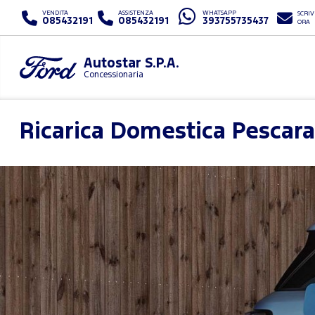
VENDITA
ASSISTENZA
WHATSAPP
SCRIV
085432191
085432191
393755735437
ORA
Autostar S.P.A.
Concessionaria
Ricarica Domestica
Pescara