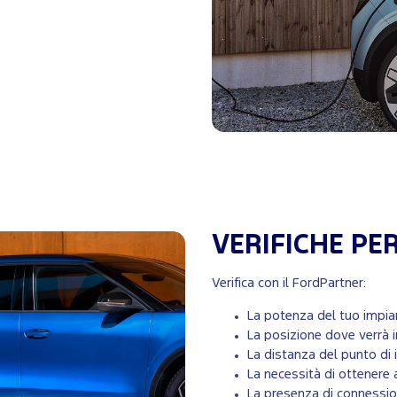
VERIFICHE PE
Verifica con il FordPartner:
La potenza del tuo impian
La posizione dove verrà in
La distanza del punto di i
La necessità di ottenere 
La presenza di connessio